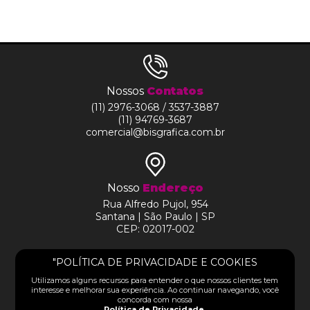
Nossos
Contatos
(11) 2976-3068 / 3537-3887
(11) 94769-3687
comercial@bisgrafica.com.br
Nosso
Endereço
Rua Alfredo Pujol, 954
Santana | São Paulo | SP
CEP: 02017-002
HOME
"POLÍTICA DE PRIVACIDADE E COOKIES
SIGA-NOS NAS REDES
Utilizamos alguns recursos para entender o que nossos clientes tem
SOBRE
interesse e melhorar sua experiência. Ao continuar navegando, você
concorda com nossa
Política de Privacidade.