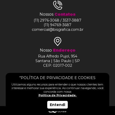
Nossos
Contatos
(11) 2976-3068 / 3537-3887
(11) 94769-3687
comercial@bisgrafica.com.br
Nosso
Endereço
Rua Alfredo Pujol, 954
Santana | São Paulo | SP
CEP: 02017-002
HOME
"POLÍTICA DE PRIVACIDADE E COOKIES
SIGA-NOS NAS REDES
Utilizamos alguns recursos para entender o que nossos clientes tem
SOBRE
interesse e melhorar sua experiência. Ao continuar navegando, você
concorda com nossa
Política de Privacidade.
Entendi
PRODUTOS