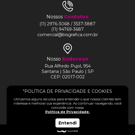
Nossos
Contatos
(11) 2976-3068 / 3537-3887
(11) 94769-3687
comercial@bisgrafica.com.br
Nosso
Endereço
Rua Alfredo Pujol, 954
Santana | São Paulo | SP
CEP: 02017-002
HOME
"POLÍTICA DE PRIVACIDADE E COOKIES
SIGA-NOS NAS REDES
Utilizamos alguns recursos para entender o que nossos clientes tem
SOBRE
interesse e melhorar sua experiência. Ao continuar navegando, você
concorda com nossa
Política de Privacidade.
Entendi
PRODUTOS