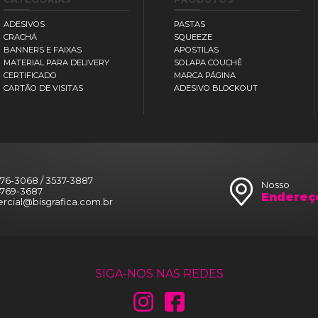
os
Plotagem de Projetos
Pl
A1
A2
CATEGORIAS
PR
ADESIVOS
PAS
CRACHÁ
SQU
BANNERS E FAIXAS
APO
MATERIAL PARA DELIVERY
SOL
CERTIFICADO
MAR
CARTÃO DE VISITAS
ADE
89