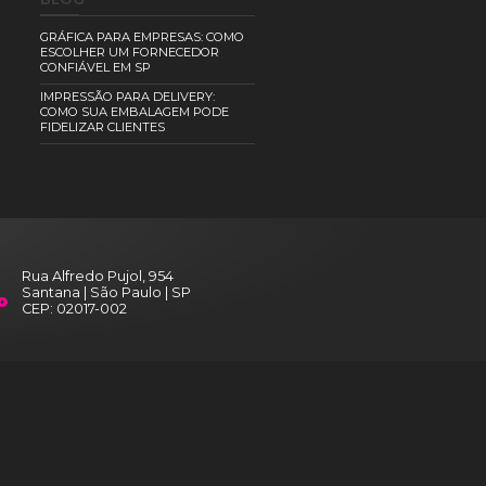
otagem de Projetos
Plotagem de Projet
A0
ODUTOS
BLOG
TAS
GRÁFICA PARA EMPRESA
ESCOLHER UM FORNEC
EEZE
CONFIÁVEL EM SP
STILAS
APA COUCHÊ
IMPRESSÃO PARA DELIVE
COMO SUA EMBALAGEM
CA PÁGINA
FIDELIZAR CLIENTES
SIVO BLOCKOUT